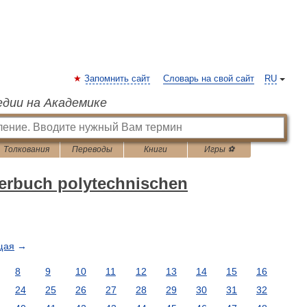
Запомнить сайт
Словарь на свой сайт
RU
едии на Академике
Толкования
Переводы
Книги
Игры ⚽
erbuch polytechnischen
щая
→
8
9
10
11
12
13
14
15
16
24
25
26
27
28
29
30
31
32