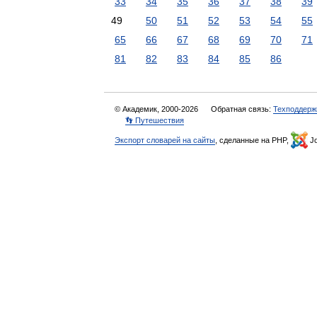
33
34
35
36
37
38
39
49
50
51
52
53
54
55
65
66
67
68
69
70
71
81
82
83
84
85
86
© Академик, 2000-2026
Обратная связь:
Техподдерж
👣 Путешествия
Экспорт словарей на сайты
, сделанные на PHP,
Jo