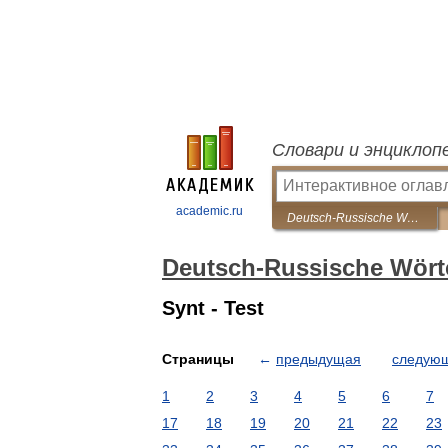
Словари и энциклоп
academic.ru
Deutsch-Russische Wörterbuch polytechnischen
Deutsch-Russische Wört
Synt - Test
Страницы
←
предыдущая
следую
1
2
3
4
5
6
7
17
18
19
20
21
22
23