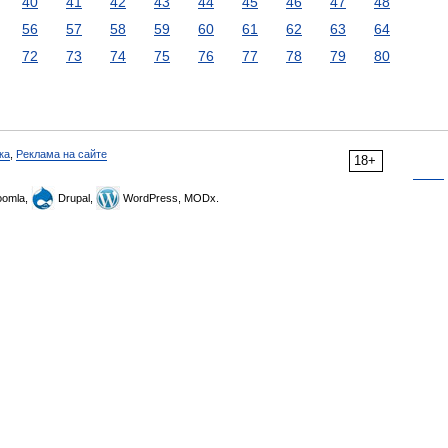
40
41
42
43
44
45
46
47
48
56
57
58
59
60
61
62
63
64
72
73
74
75
76
77
78
79
80
ка
,
Реклама на сайте
18+
omla,
Drupal,
WordPress, MODx.